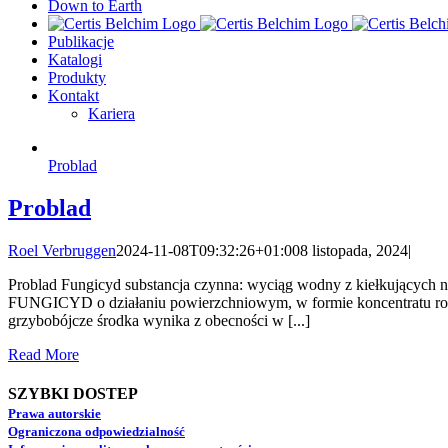
Down to Earth
Publikacje
Katalogi
Produkty
Kontakt
Kariera
Problad
Problad
Roel Verbruggen
2024-11-08T09:32:26+01:00
8 listopada, 2024
|
Problad Fungicyd substancja czynna: wyciąg wodny z kiełkujących 
FUNGICYD o działaniu powierzchniowym, w formie koncentratu roz
grzybobójcze środka wynika z obecności w [...]
Read More
SZYBKI DOSTEP
Prawa autorskie
Ograniczona odpowiedzialność